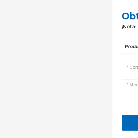
niq
Obt
¡Nota:
Produ