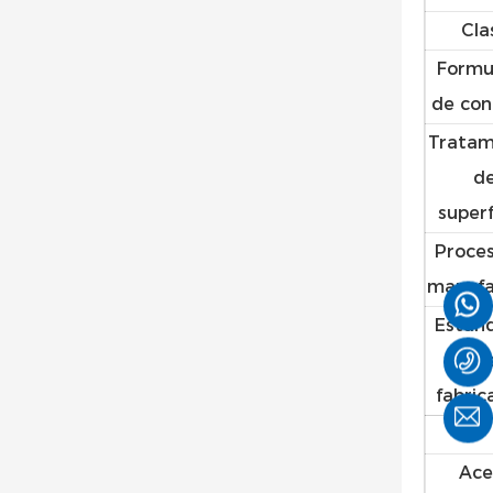
Cla
Formu
de con
Tratam
d
superf
Proce
manufa
Están
d
fabric
Ace