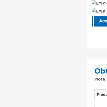
Ace
Obt
¡Nota:
Produ