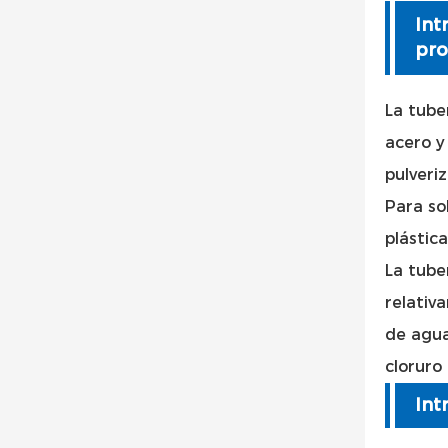
Int
pro
La tube
acero y
pulveriz
Para so
plástic
La tuber
relativ
de agua
cloruro
Int