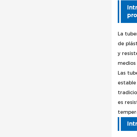
Int
pro
La tube
de plás
y resis
medios 
Las tub
estable
tradici
es resi
tempera
Int