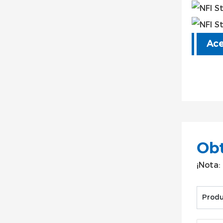
Ace
Obt
¡Nota:
Produ